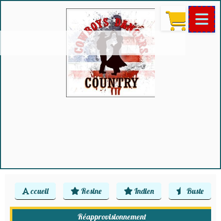
ccueil
Resine
Indien
Buste
Réapprovisionnement