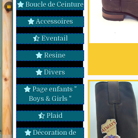
Boucle de Ceinture
Accessoires
Eventail
Resine
Divers
Page enfants "
Boys & Girls "
Plaid
Décoration de