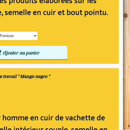
es produits élaborées sur les
e, semelle en cuir et bout pointu.
Ajouter au panier
e travail " Mango negro "
ur homme en cuir de vachette de
elle intérieur souple, semelle en