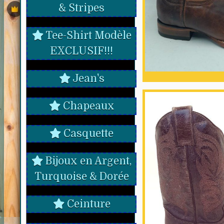
& Stripes
Tee-Shirt Modèle
EXCLUSIF!!!
Jean's
Chapeaux
Casquette
Bijoux en Argent,
Turquoise & Dorée
Ceinture