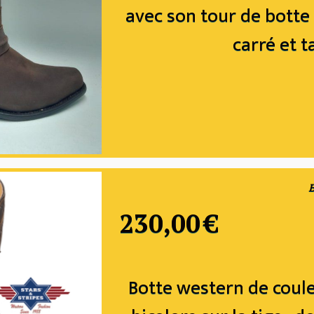
avec son tour de botte 
carré et 
B
230,00
€
Botte western de coul