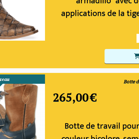
"armadillo" avec d
applications de la tig
veau
Botte d
265,00
€
Botte de travail po
couleur bicolore, sem