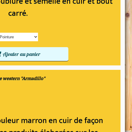
doublure et semelle en cuir et bout
carré.
Ajouter au panier
e western "Armadillo"
ouleur marron en cuir de façon