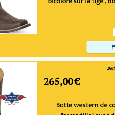
bicolore sur la tige , 
Bott
265,00
€
Botte western de c