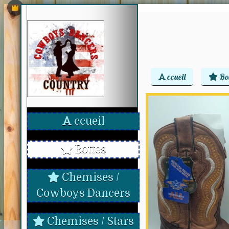
ccueil
Bot
ccueil
Bottes
Chemises /
Cowboys Dancers
Chemises / Stars