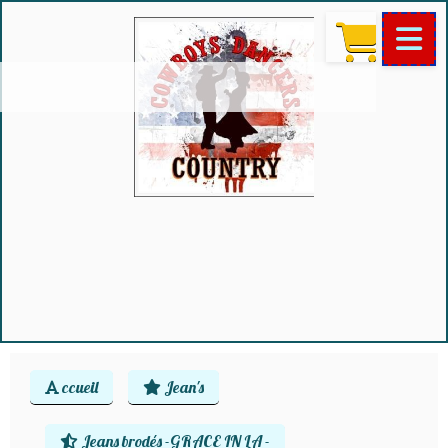
ccueil
Jean's
Jeans brodés -GRACE IN LA -