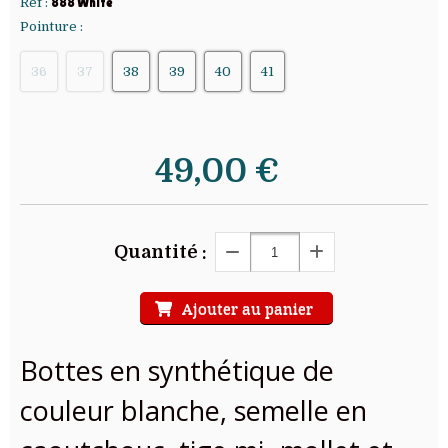
Ref :
888 White
Pointure :
36
37
38
39
40
41
49,00
€
Quantité :
Ajouter au panier
Bottes en synthétique de
couleur blanche, semelle en