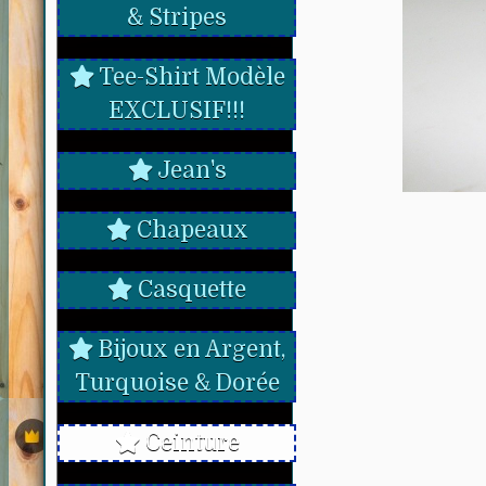
& Stripes
Tee-Shirt Modèle
EXCLUSIF!!!
Jean's
Chapeaux
Casquette
Bijoux en Argent,
Turquoise & Dorée
Ceinture