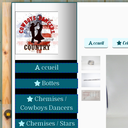
ccueil
Ce
ccueil
Bottes
Chemises /
Cowboys Dancers
Chemises / Stars