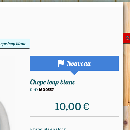
ope loup blanc
Nouveau
Chope loup blanc
Ref :
MO0557
10,00
€
5
produits en stock