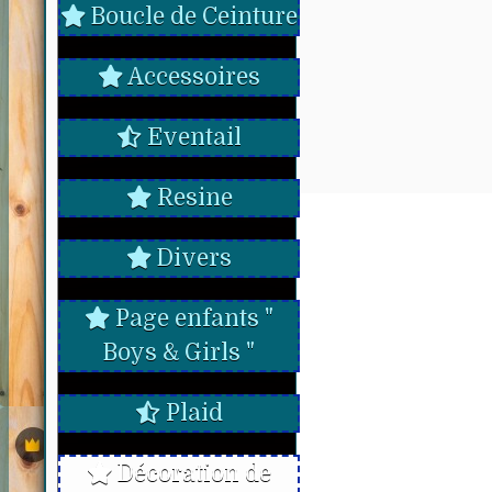
Boucle de Ceinture
Accessoires
Eventail
Resine
Divers
Page enfants "
Boys & Girls "
Plaid
Décoration de