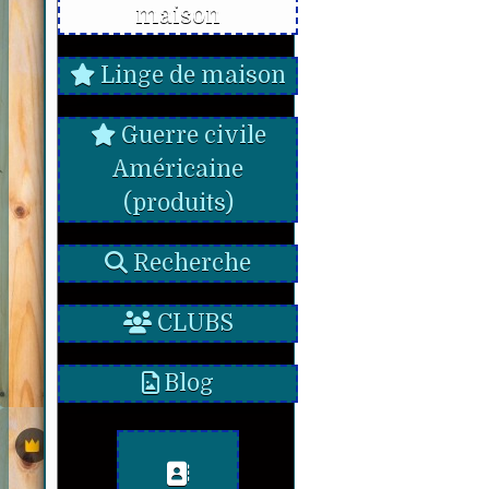
maison
Linge de maison
Guerre civile
Américaine
(produits)
Recherche
CLUBS
Blog