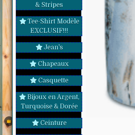
& Stripes
Tee-Shirt Modèle
EXCLUSIF!!!
Jean's
Chapeaux
Casquette
Bijoux en Argent,
Turquoise & Dorée
Ceinture