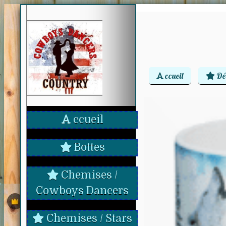
ccueil
Dé
ccueil
Bottes
Chemises /
Cowboys Dancers
Chemises / Stars