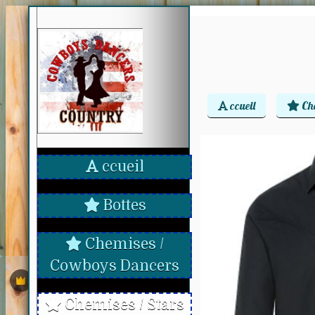
ccueil
Ch
ccueil
Bottes
Chemises /
Cowboys Dancers
Chemises / Stars