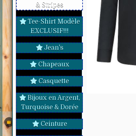
& Stripes
Tee-Shirt Modèle
EXCLUSIF!!!
Jean's
Chapeaux
Casquette
Bijoux en Argent,
Turquoise & Dorée
Ceinture