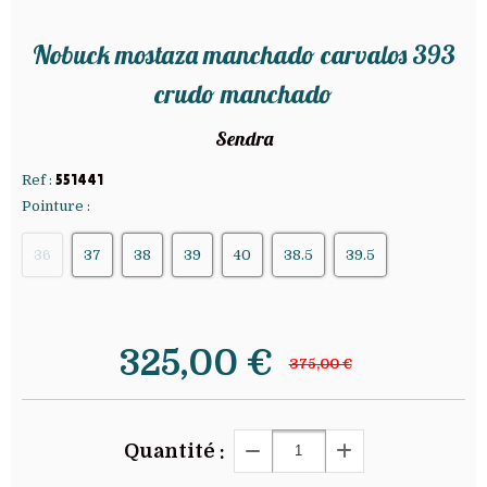
Nobuck mostaza manchado carvalos 393
crudo manchado
Sendra
Ref :
551441
Pointure :
36
37
38
39
40
38.5
39.5
325,00
€
375,00 €
Quantité :