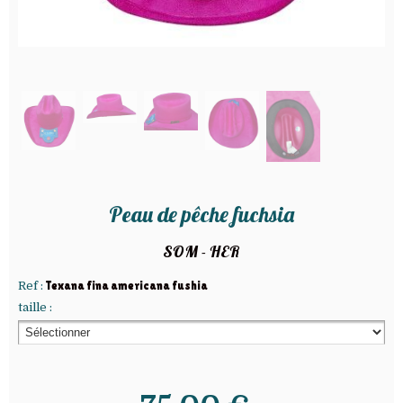
Peau de pêche fuchsia
SOM - HER
Ref :
Texana fina americana fushia
taille :