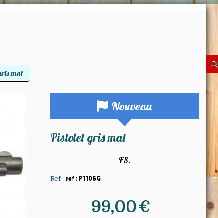
gris mat
Nouveau
Pistolet gris mat
FS.
Ref :
ref : P1106G
99,00
€