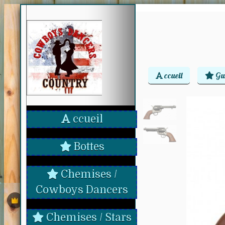
ccueil
Gu
ccueil
Bottes
Chemises /
Cowboys Dancers
Chemises / Stars