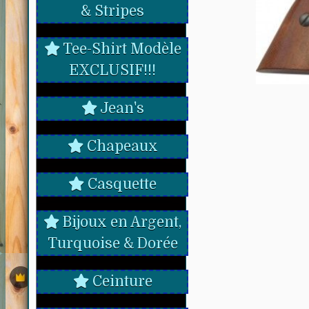
& Stripes
Tee-Shirt Modèle
EXCLUSIF!!!
Jean's
Chapeaux
Casquette
Bijoux en Argent,
Turquoise & Dorée
Ceinture