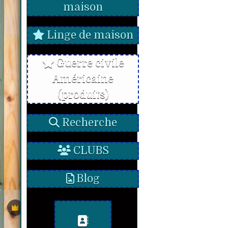
maison
Linge de maison
Guerre civile
Américaine
(produits)
Recherche
CLUBS
Blog