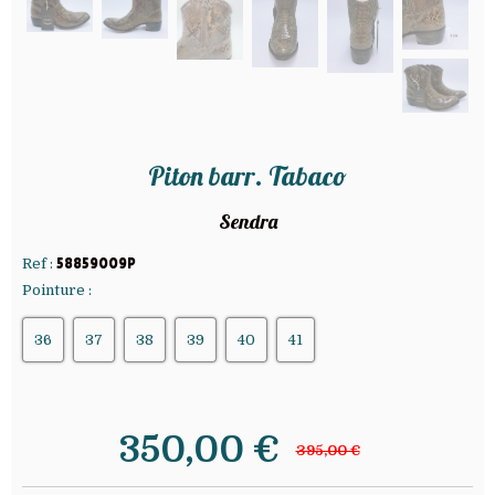
Piton barr. Tabaco
Sendra
Ref :
58859009P
Pointure :
36
37
38
39
40
41
350,00
€
395,00 €