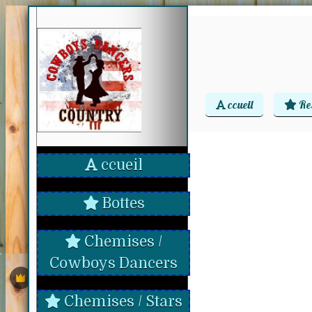
ccueil
Re
ccueil
Bottes
Chemises /
Cowboys Dancers
Chemises / Stars