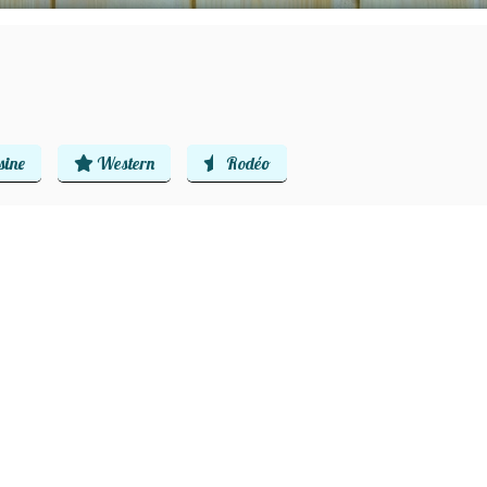
sine
Western
Rodéo