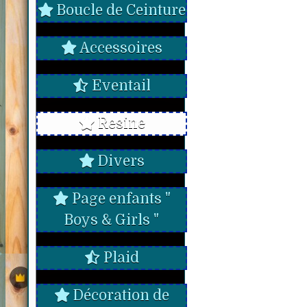
Boucle de Ceinture
Accessoires
Eventail
Resine
Divers
Page enfants "
Boys & Girls "
Plaid
Décoration de