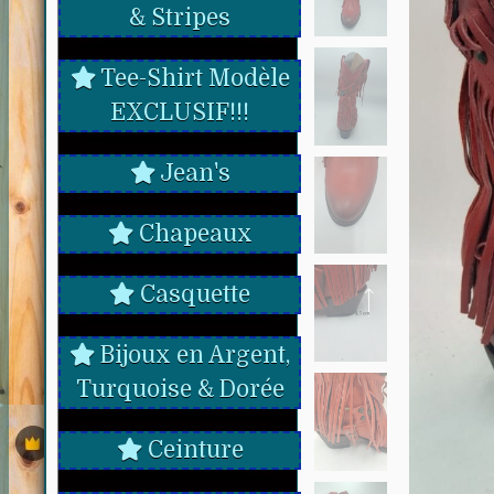
& Stripes
Tee-Shirt Modèle
EXCLUSIF!!!
Jean's
Chapeaux
Casquette
Bijoux en Argent,
Turquoise & Dorée
Ceinture