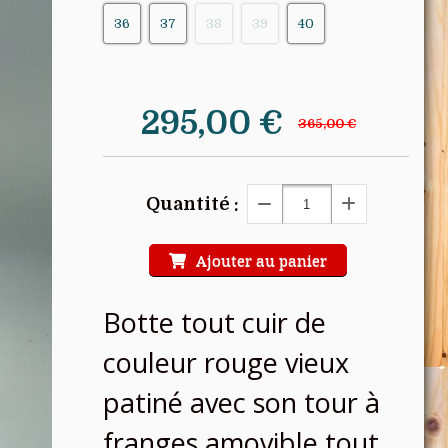
36
37
38
39
40
295,00
€
365,00 €
Quantité :
Ajouter au panier
Botte tout cuir de
couleur rouge vieux
patiné avec son tour à
franges amovible tout