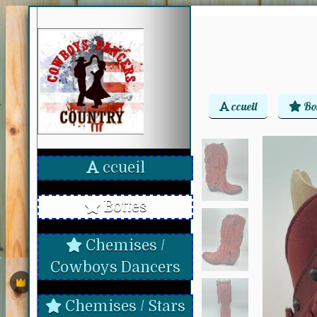
ccueil
Bot
ccueil
Bottes
Chemises /
Cowboys Dancers
Chemises / Stars