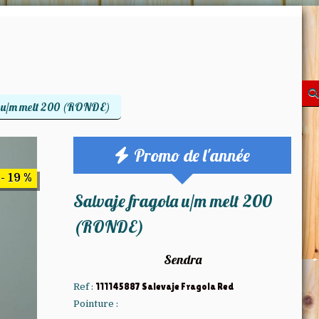
a u/m melt 200 (RONDE)
Promo de l'année
- 19 %
Salvaje fragola u/m melt 200
(RONDE)
Sendra
Ref :
111145887 Salevaje Fragola Red
Pointure :