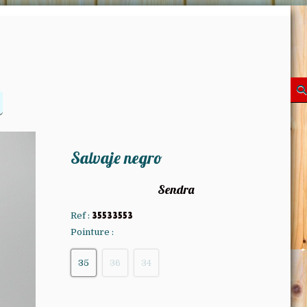
Salvaje negro
Sendra
Ref :
35533553
Pointure :
35
36
34