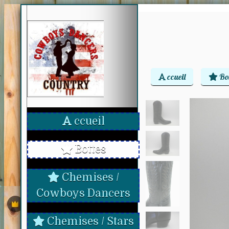
ccueil
Bot
ccueil
Bottes
Chemises /
Cowboys Dancers
Chemises / Stars