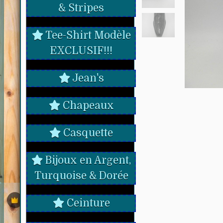
& Stripes
Tee-Shirt Modèle
EXCLUSIF!!!
Jean's
Chapeaux
Casquette
Bijoux en Argent,
Turquoise & Dorée
Ceinture