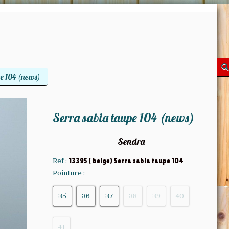
pe 104 (news)
Serra sabia taupe 104 (news)
Sendra
Ref :
13395 ( beige) Serra sabia taupe 104
Pointure :
35
36
37
38
39
40
41