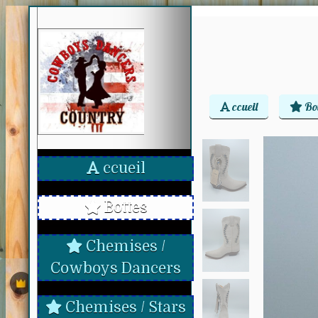
ccueil
Bot
ccueil
Bottes
Chemises /
Cowboys Dancers
Chemises / Stars