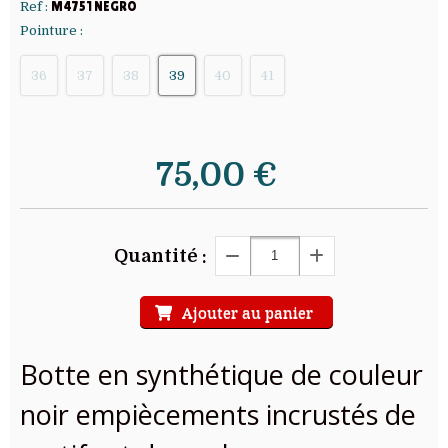
Ref :
M4751 NEGRO
Pointure :
36
37
38
39
40
41
75,00
€
Quantité :
Ajouter au panier
Botte en synthétique de couleur
noir empiècements incrustés de