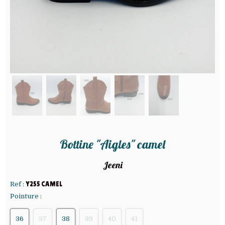
Bottine "Aigles" camel
Jeeni
Ref :
Y255 CAMEL
Pointure :
36
37
38
39
40
41