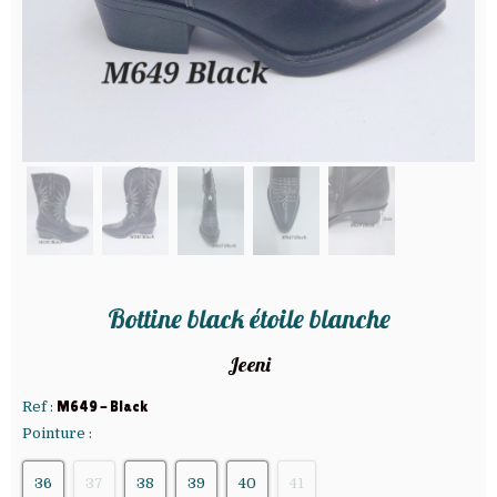
Bottine black étoile blanche
Jeeni
Ref :
M649 - Black
Pointure :
36
37
38
39
40
41